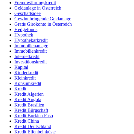
Fremdwährungskredit
Geldanlage in Österreich
Geschäftsidee
Gewinnbringende Geldanlage
Gratis Girokonto in Österreich
Hedgefonds
Hypothek
Hypothekarkredit
Immobilienanlage
Immobilienkredit
Internetkredit
Investitionskredit
Kapital
Kinderkredit
Kleinkredit
Konsumkredit
Kredit
Kredit Algerien
Kredit Angola
Kredit Brasilien
Kredit Bürgschaft
Kredit Burkina Faso
Kredit China
Kredit Deutschland
Kredit Elfenbeinküste