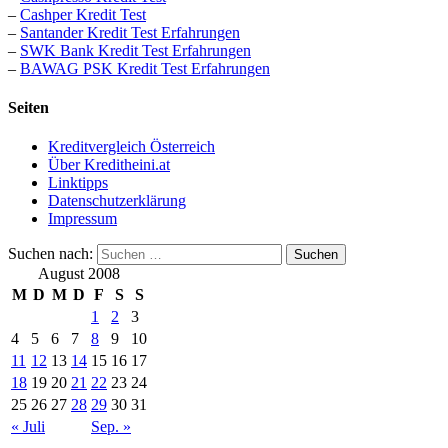
–
Cashper Kredit Test
–
Santander Kredit Test Erfahrungen
–
SWK Bank Kredit Test Erfahrungen
–
BAWAG PSK Kredit Test Erfahrungen
Seiten
Kreditvergleich Österreich
Über Kreditheini.at
Linktipps
Datenschutzerklärung
Impressum
Suchen nach:
August 2008
M
D
M
D
F
S
S
1
2
3
4
5
6
7
8
9
10
11
12
13
14
15
16
17
18
19
20
21
22
23
24
25
26
27
28
29
30
31
« Juli
Sep. »