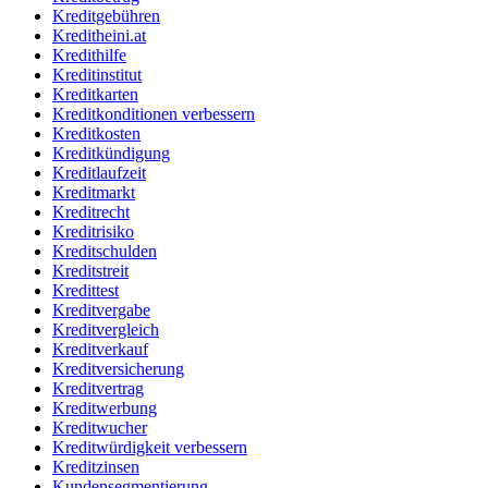
Kreditgebühren
Kreditheini.at
Kredithilfe
Kreditinstitut
Kreditkarten
Kreditkonditionen verbessern
Kreditkosten
Kreditkündigung
Kreditlaufzeit
Kreditmarkt
Kreditrecht
Kreditrisiko
Kreditschulden
Kreditstreit
Kredittest
Kreditvergabe
Kreditvergleich
Kreditverkauf
Kreditversicherung
Kreditvertrag
Kreditwerbung
Kreditwucher
Kreditwürdigkeit verbessern
Kreditzinsen
Kundensegmentierung