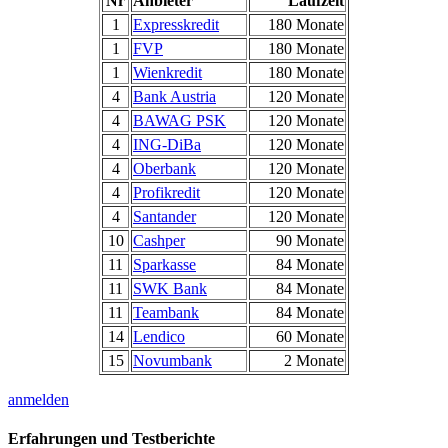
Nr
Anbieter
Laufzeit
1
Expresskredit
180 Monate
1
FVP
180 Monate
1
Wienkredit
180 Monate
4
Bank Austria
120 Monate
4
BAWAG PSK
120 Monate
4
ING-DiBa
120 Monate
4
Oberbank
120 Monate
4
Profikredit
120 Monate
4
Santander
120 Monate
10
Cashper
90 Monate
11
Sparkasse
84 Monate
11
SWK Bank
84 Monate
11
Teambank
84 Monate
14
Lendico
60 Monate
15
Novumbank
2 Monate
anmelden
Erfahrungen und Testberichte