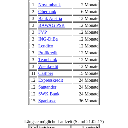
1
Novumbank
2 Monate
2
Oberbank
6 Monate
3
Bank Austria
12 Monate
3
BAWAG PSK
12 Monate
3
FVP
12 Monate
3
ING-DiBa
12 Monate
3
Lendico
12 Monate
3
Profikredit
12 Monate
3
Teambank
12 Monate
3
Wienkredit
12 Monate
11
Cashper
15 Monate
12
Expresskredit
24 Monate
12
Santander
24 Monate
12
SWK Bank
24 Monate
15
Sparkasse
36 Monate
Längste mögliche Laufzeit (Stand 21.02.17)