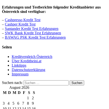
Erfahrungen und Testberichte folgender Kreditanbieter aus
Österreich sind verfügbar:
–
Cashpresso Kredit Test
–
Cashper Kredit Test
–
Santander Kredit Test Erfahrungen
–
SWK Bank Kredit Test Erfahrungen
–
BAWAG PSK Kredit Test Erfahrungen
Seiten
Kreditvergleich Österreich
Über Kreditheini.at
Linktipps
Datenschutzerklärung
Impressum
Suchen nach:
August 2026
M
D
M
D
F
S
S
1
2
3
4
5
6
7
8
9
10
11
12
13
14
15
16