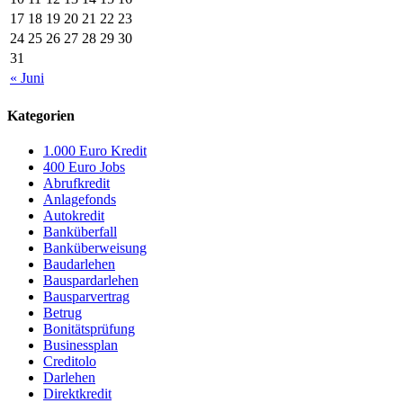
17
18
19
20
21
22
23
24
25
26
27
28
29
30
31
« Juni
Kategorien
1.000 Euro Kredit
400 Euro Jobs
Abrufkredit
Anlagefonds
Autokredit
Banküberfall
Banküberweisung
Baudarlehen
Bauspardarlehen
Bausparvertrag
Betrug
Bonitätsprüfung
Businessplan
Creditolo
Darlehen
Direktkredit