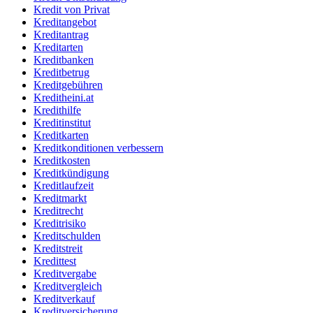
Kredit von Privat
Kreditangebot
Kreditantrag
Kreditarten
Kreditbanken
Kreditbetrug
Kreditgebühren
Kreditheini.at
Kredithilfe
Kreditinstitut
Kreditkarten
Kreditkonditionen verbessern
Kreditkosten
Kreditkündigung
Kreditlaufzeit
Kreditmarkt
Kreditrecht
Kreditrisiko
Kreditschulden
Kreditstreit
Kredittest
Kreditvergabe
Kreditvergleich
Kreditverkauf
Kreditversicherung