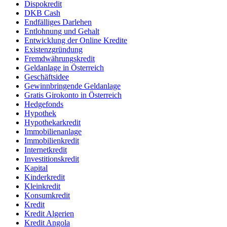
Dispokredit
DKB Cash
Endfälliges Darlehen
Entlohnung und Gehalt
Entwicklung der Online Kredite
Existenzgründung
Fremdwährungskredit
Geldanlage in Österreich
Geschäftsidee
Gewinnbringende Geldanlage
Gratis Girokonto in Österreich
Hedgefonds
Hypothek
Hypothekarkredit
Immobilienanlage
Immobilienkredit
Internetkredit
Investitionskredit
Kapital
Kinderkredit
Kleinkredit
Konsumkredit
Kredit
Kredit Algerien
Kredit Angola