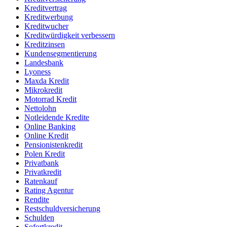
Kreditvertrag
Kreditwerbung
Kreditwucher
Kreditwürdigkeit verbessern
Kreditzinsen
Kundensegmentierung
Landesbank
Lyoness
Maxda Kredit
Mikrokredit
Motorrad Kredit
Nettolohn
Notleidende Kredite
Online Banking
Online Kredit
Pensionistenkredit
Polen Kredit
Privatbank
Privatkredit
Ratenkauf
Rating Agentur
Rendite
Restschuldversicherung
Schulden
Sofortkredit