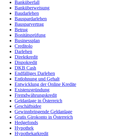
Banküberfall
Banküberweisung
Baudarlehen
Bauspardarlehen
Bausparvertrag
Betrug
Bonitätsprüfung
Businessplan
Creditolo
Darlehen
Direktkredit
Dispokredit
DKB Cash
Endfälliges Darlehen
Entlohnung und Gehalt
Entwicklung der Online Kredite
Existenzgründung
Fremdwährungskredit
Geldanlage in Österreich
Geschäftsidee
Gewinnbringende Geldanlage
Gratis Girokonto in Österreich
Hedgefonds
Hypothek
Hypothekarkredit