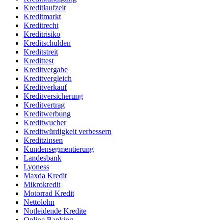
Kreditlaufzeit
Kreditmarkt
Kreditrecht
Kreditrisiko
Kreditschulden
Kreditstreit
Kredittest
Kreditvergabe
Kreditvergleich
Kreditverkauf
Kreditversicherung
Kreditvertrag
Kreditwerbung
Kreditwucher
Kreditwürdigkeit verbessern
Kreditzinsen
Kundensegmentierung
Landesbank
Lyoness
Maxda Kredit
Mikrokredit
Motorrad Kredit
Nettolohn
Notleidende Kredite
Online Banking