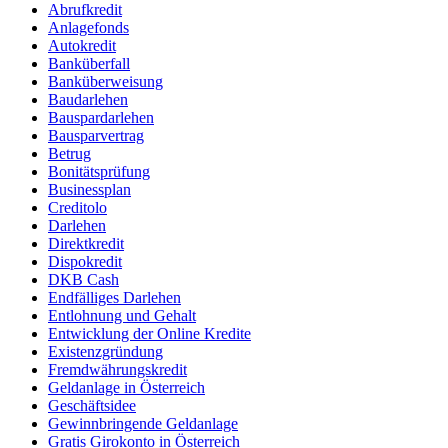
Abrufkredit
Anlagefonds
Autokredit
Banküberfall
Banküberweisung
Baudarlehen
Bauspardarlehen
Bausparvertrag
Betrug
Bonitätsprüfung
Businessplan
Creditolo
Darlehen
Direktkredit
Dispokredit
DKB Cash
Endfälliges Darlehen
Entlohnung und Gehalt
Entwicklung der Online Kredite
Existenzgründung
Fremdwährungskredit
Geldanlage in Österreich
Geschäftsidee
Gewinnbringende Geldanlage
Gratis Girokonto in Österreich