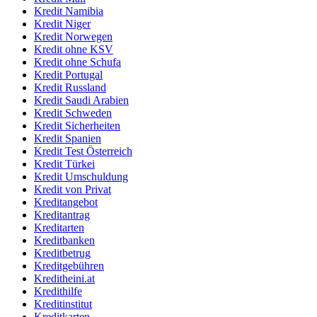
Kredit Namibia
Kredit Niger
Kredit Norwegen
Kredit ohne KSV
Kredit ohne Schufa
Kredit Portugal
Kredit Russland
Kredit Saudi Arabien
Kredit Schweden
Kredit Sicherheiten
Kredit Spanien
Kredit Test Österreich
Kredit Türkei
Kredit Umschuldung
Kredit von Privat
Kreditangebot
Kreditantrag
Kreditarten
Kreditbanken
Kreditbetrug
Kreditgebühren
Kreditheini.at
Kredithilfe
Kreditinstitut
Kreditkarten