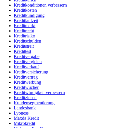
Kreditkonditionen verbessern
Kreditkosten
Kreditkündigung
Kreditlaufzeit
Kreditmarkt
Kreditrecht
Kreditrisiko
Kreditschulden
Kreditstreit
Kredittest
Kreditvergabe
Kreditvergleich
Kreditverkauf
Kreditversicherung
Kreditvertrag
Kreditwerbung
Kreditwucher
Kreditwürdigkeit verbessern
Kreditzinsen
Kundensegmentierung
Landesbank
Lyoness
Maxda Kredit
Mikrokredit