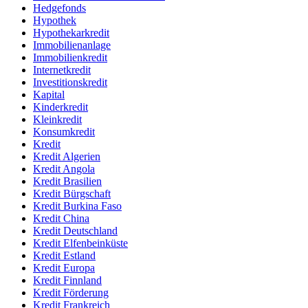
Hedgefonds
Hypothek
Hypothekarkredit
Immobilienanlage
Immobilienkredit
Internetkredit
Investitionskredit
Kapital
Kinderkredit
Kleinkredit
Konsumkredit
Kredit
Kredit Algerien
Kredit Angola
Kredit Brasilien
Kredit Bürgschaft
Kredit Burkina Faso
Kredit China
Kredit Deutschland
Kredit Elfenbeinküste
Kredit Estland
Kredit Europa
Kredit Finnland
Kredit Förderung
Kredit Frankreich