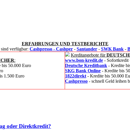
ERFAHRUNGEN UND TESTBERICHTE
 sind verfügbar:
Cashpresso
-
Cashper
-
Santander
-
SWK Bank
-
Kreditangebote für
DEUTSCH
ICHER
:
www.bon-kredit.de
- Sofortkredit
e bis 50.000 Euro
Deutsche Kreditbank
- Kredite b
ro
SKG Bank Online
- Kredite bis 5
bis 1.500 Euro
1822direkt
- Kredite bis 50.000 E
Cashpresso
- schnell Geld leihen 
ag oder Direktkredit?