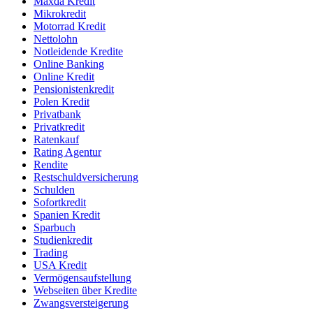
Maxda Kredit
Mikrokredit
Motorrad Kredit
Nettolohn
Notleidende Kredite
Online Banking
Online Kredit
Pensionistenkredit
Polen Kredit
Privatbank
Privatkredit
Ratenkauf
Rating Agentur
Rendite
Restschuldversicherung
Schulden
Sofortkredit
Spanien Kredit
Sparbuch
Studienkredit
Trading
USA Kredit
Vermögensaufstellung
Webseiten über Kredite
Zwangsversteigerung