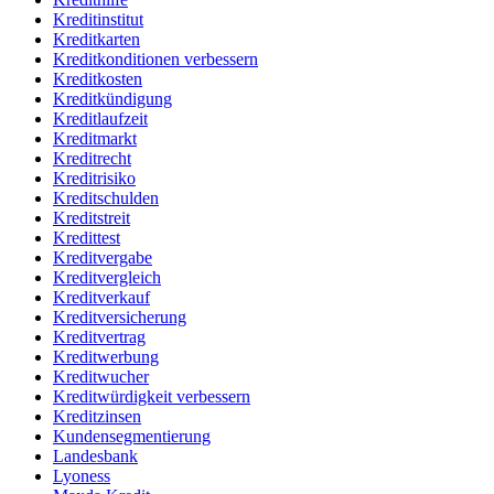
Kreditinstitut
Kreditkarten
Kreditkonditionen verbessern
Kreditkosten
Kreditkündigung
Kreditlaufzeit
Kreditmarkt
Kreditrecht
Kreditrisiko
Kreditschulden
Kreditstreit
Kredittest
Kreditvergabe
Kreditvergleich
Kreditverkauf
Kreditversicherung
Kreditvertrag
Kreditwerbung
Kreditwucher
Kreditwürdigkeit verbessern
Kreditzinsen
Kundensegmentierung
Landesbank
Lyoness