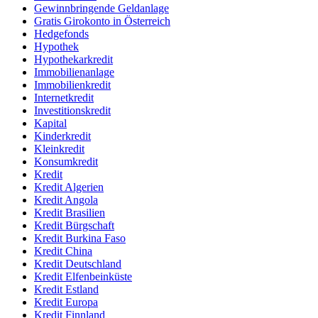
Gewinnbringende Geldanlage
Gratis Girokonto in Österreich
Hedgefonds
Hypothek
Hypothekarkredit
Immobilienanlage
Immobilienkredit
Internetkredit
Investitionskredit
Kapital
Kinderkredit
Kleinkredit
Konsumkredit
Kredit
Kredit Algerien
Kredit Angola
Kredit Brasilien
Kredit Bürgschaft
Kredit Burkina Faso
Kredit China
Kredit Deutschland
Kredit Elfenbeinküste
Kredit Estland
Kredit Europa
Kredit Finnland