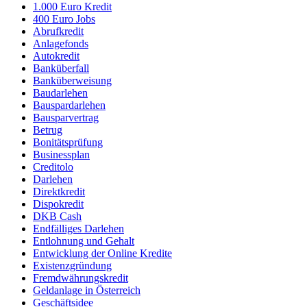
1.000 Euro Kredit
400 Euro Jobs
Abrufkredit
Anlagefonds
Autokredit
Banküberfall
Banküberweisung
Baudarlehen
Bauspardarlehen
Bausparvertrag
Betrug
Bonitätsprüfung
Businessplan
Creditolo
Darlehen
Direktkredit
Dispokredit
DKB Cash
Endfälliges Darlehen
Entlohnung und Gehalt
Entwicklung der Online Kredite
Existenzgründung
Fremdwährungskredit
Geldanlage in Österreich
Geschäftsidee