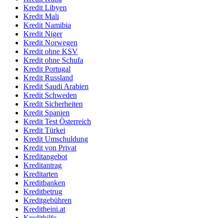
Kredit Libyen
Kredit Mali
Kredit Namibia
Kredit Niger
Kredit Norwegen
Kredit ohne KSV
Kredit ohne Schufa
Kredit Portugal
Kredit Russland
Kredit Saudi Arabien
Kredit Schweden
Kredit Sicherheiten
Kredit Spanien
Kredit Test Österreich
Kredit Türkei
Kredit Umschuldung
Kredit von Privat
Kreditangebot
Kreditantrag
Kreditarten
Kreditbanken
Kreditbetrug
Kreditgebühren
Kreditheini.at
Kredithilfe