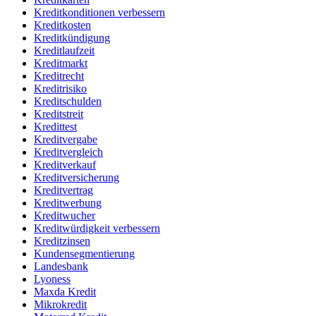
Kreditkonditionen verbessern
Kreditkosten
Kreditkündigung
Kreditlaufzeit
Kreditmarkt
Kreditrecht
Kreditrisiko
Kreditschulden
Kreditstreit
Kredittest
Kreditvergabe
Kreditvergleich
Kreditverkauf
Kreditversicherung
Kreditvertrag
Kreditwerbung
Kreditwucher
Kreditwürdigkeit verbessern
Kreditzinsen
Kundensegmentierung
Landesbank
Lyoness
Maxda Kredit
Mikrokredit