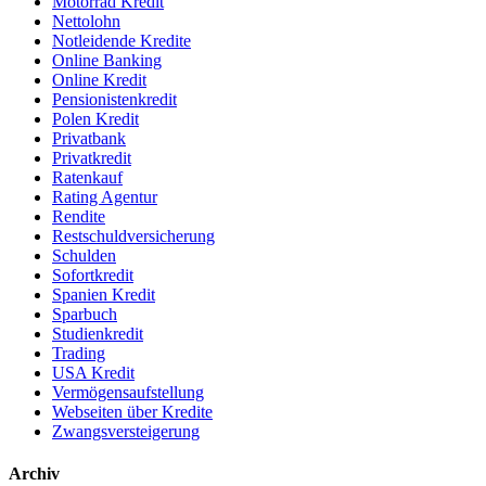
Motorrad Kredit
Nettolohn
Notleidende Kredite
Online Banking
Online Kredit
Pensionistenkredit
Polen Kredit
Privatbank
Privatkredit
Ratenkauf
Rating Agentur
Rendite
Restschuldversicherung
Schulden
Sofortkredit
Spanien Kredit
Sparbuch
Studienkredit
Trading
USA Kredit
Vermögensaufstellung
Webseiten über Kredite
Zwangsversteigerung
Archiv