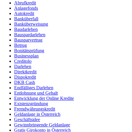
Abrufkredit
Anlagefonds
Autokredit
Banküberfall
Banküberweisung
Baudarlehen
Bauspardarlehen
Bausparvertrag
Betrug
Bonitätsprüfung
Businessplan
Creditolo
Darlehen
Direktkredit
Dispokredit
DKB Cash
Endfälliges Darlehen
Entlohnung und Gehalt
Entwicklung der Online Kredite
Existenzgründung
Fremdwährungskredit
Geldanlage in Österreich
Geschäftsidee
Gewinnbringende Geldanlage
Gratis Girokonto in Österreich