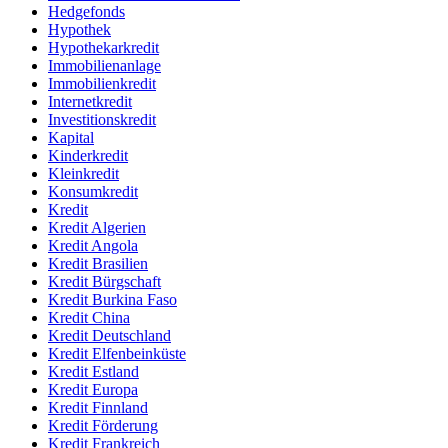
Hedgefonds
Hypothek
Hypothekarkredit
Immobilienanlage
Immobilienkredit
Internetkredit
Investitionskredit
Kapital
Kinderkredit
Kleinkredit
Konsumkredit
Kredit
Kredit Algerien
Kredit Angola
Kredit Brasilien
Kredit Bürgschaft
Kredit Burkina Faso
Kredit China
Kredit Deutschland
Kredit Elfenbeinküste
Kredit Estland
Kredit Europa
Kredit Finnland
Kredit Förderung
Kredit Frankreich