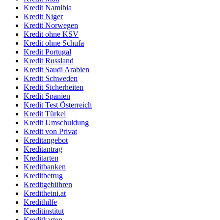
Kredit Namibia
Kredit Niger
Kredit Norwegen
Kredit ohne KSV
Kredit ohne Schufa
Kredit Portugal
Kredit Russland
Kredit Saudi Arabien
Kredit Schweden
Kredit Sicherheiten
Kredit Spanien
Kredit Test Österreich
Kredit Türkei
Kredit Umschuldung
Kredit von Privat
Kreditangebot
Kreditantrag
Kreditarten
Kreditbanken
Kreditbetrug
Kreditgebühren
Kreditheini.at
Kredithilfe
Kreditinstitut
Kreditkarten