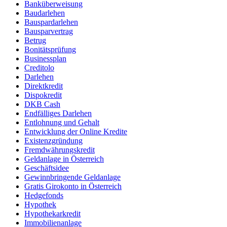
Banküberweisung
Baudarlehen
Bauspardarlehen
Bausparvertrag
Betrug
Bonitätsprüfung
Businessplan
Creditolo
Darlehen
Direktkredit
Dispokredit
DKB Cash
Endfälliges Darlehen
Entlohnung und Gehalt
Entwicklung der Online Kredite
Existenzgründung
Fremdwährungskredit
Geldanlage in Österreich
Geschäftsidee
Gewinnbringende Geldanlage
Gratis Girokonto in Österreich
Hedgefonds
Hypothek
Hypothekarkredit
Immobilienanlage