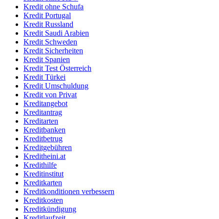
Kredit ohne Schufa
Kredit Portugal
Kredit Russland
Kredit Saudi Arabien
Kredit Schweden
Kredit Sicherheiten
Kredit Spanien
Kredit Test Österreich
Kredit Türkei
Kredit Umschuldung
Kredit von Privat
Kreditangebot
Kreditantrag
Kreditarten
Kreditbanken
Kreditbetrug
Kreditgebühren
Kreditheini.at
Kredithilfe
Kreditinstitut
Kreditkarten
Kreditkonditionen verbessern
Kreditkosten
Kreditkündigung
Kreditlaufzeit