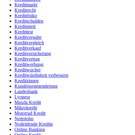
Kreditmarkt
Kreditrecht
Kreditrisiko
Kreditschulden
Kreditstreit
Kredittest
Kreditvergabe
Kreditvergleich
Kreditverkauf
Kreditversicherung
Kreditvertrag
Kreditwerbung
Kreditwucher
Kreditwürdigkeit verbessern
Kreditzinsen
Kundensegmentierung
Landesbank
Lyoness
Maxda Kredit
Mikrokredit
Motorrad Kredit
Nettolohn
Notleidende Kredite
Online Banking
Online Kredit