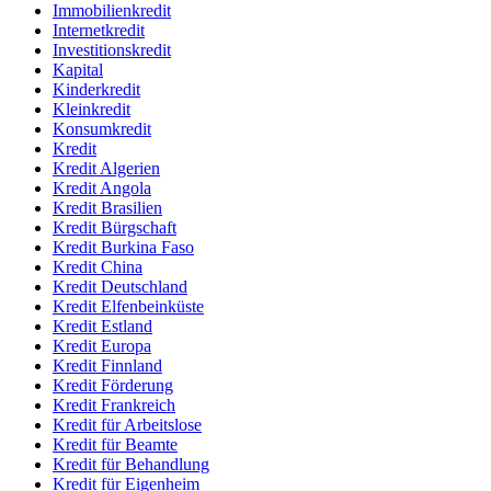
Immobilienkredit
Internetkredit
Investitionskredit
Kapital
Kinderkredit
Kleinkredit
Konsumkredit
Kredit
Kredit Algerien
Kredit Angola
Kredit Brasilien
Kredit Bürgschaft
Kredit Burkina Faso
Kredit China
Kredit Deutschland
Kredit Elfenbeinküste
Kredit Estland
Kredit Europa
Kredit Finnland
Kredit Förderung
Kredit Frankreich
Kredit für Arbeitslose
Kredit für Beamte
Kredit für Behandlung
Kredit für Eigenheim