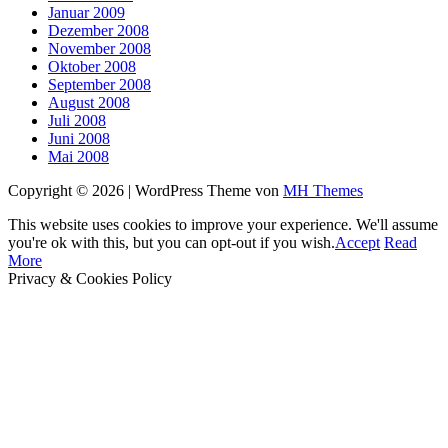
Januar 2009
Dezember 2008
November 2008
Oktober 2008
September 2008
August 2008
Juli 2008
Juni 2008
Mai 2008
Copyright © 2026 | WordPress Theme von
MH Themes
This website uses cookies to improve your experience. We'll assume
you're ok with this, but you can opt-out if you wish.
Accept
Read
More
Privacy & Cookies Policy