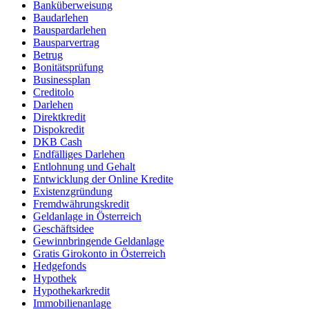
Banküberweisung
Baudarlehen
Bauspardarlehen
Bausparvertrag
Betrug
Bonitätsprüfung
Businessplan
Creditolo
Darlehen
Direktkredit
Dispokredit
DKB Cash
Endfälliges Darlehen
Entlohnung und Gehalt
Entwicklung der Online Kredite
Existenzgründung
Fremdwährungskredit
Geldanlage in Österreich
Geschäftsidee
Gewinnbringende Geldanlage
Gratis Girokonto in Österreich
Hedgefonds
Hypothek
Hypothekarkredit
Immobilienanlage