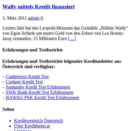
Wally mittels Kredit finanziert
3. März 2011
admin
0
Letztes Jahr hat das Leopold-Museum das Gemälde „Bildnis Wally“
von Egon Schiele um teures Geld von den Erben von Lea Bondy-
Jaray erstanden. 15 Millionen Euro
[…]
Erfahrungen und Testberichte
Erfahrungen und Testberichte folgender Kreditanbieter aus
Österreich sind verfügbar:
–
Cashpresso Kredit Test
–
Cashper Kredit Test
–
Santander Kredit Test Erfahrungen
–
SWK Bank Kredit Test Erfahrungen
–
BAWAG PSK Kredit Test Erfahrungen
Seiten
Kreditvergleich Österreich
Über Kreditheini.at