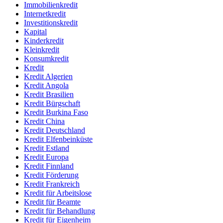
Immobilienkredit
Internetkredit
Investitionskredit
Kapital
Kinderkredit
Kleinkredit
Konsumkredit
Kredit
Kredit Algerien
Kredit Angola
Kredit Brasilien
Kredit Bürgschaft
Kredit Burkina Faso
Kredit China
Kredit Deutschland
Kredit Elfenbeinküste
Kredit Estland
Kredit Europa
Kredit Finnland
Kredit Förderung
Kredit Frankreich
Kredit für Arbeitslose
Kredit für Beamte
Kredit für Behandlung
Kredit für Eigenheim