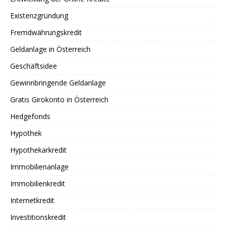
Existenzgründung
Fremdwährungskredit
Geldanlage in Österreich
Geschäftsidee
Gewinnbringende Geldanlage
Gratis Girokonto in Österreich
Hedgefonds
Hypothek
Hypothekarkredit
Immobilienanlage
Immobilienkredit
Internetkredit
Investitionskredit