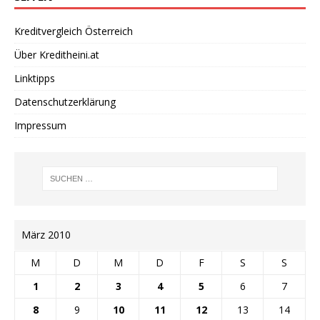
Kreditvergleich Österreich
Über Kreditheini.at
Linktipps
Datenschutzerklärung
Impressum
März 2010
M
D
M
D
F
S
S
1
2
3
4
5
6
7
8
9
10
11
12
13
14