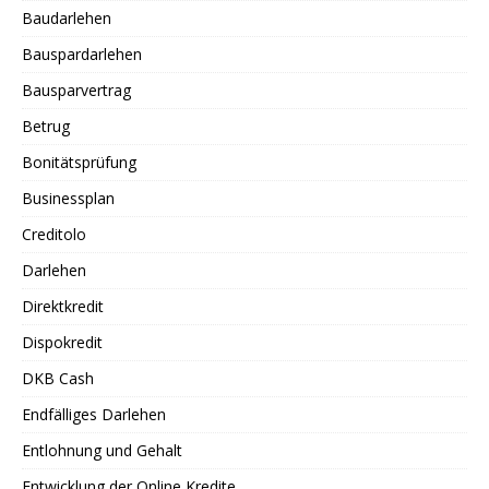
Baudarlehen
Bauspardarlehen
Bausparvertrag
Betrug
Bonitätsprüfung
Businessplan
Creditolo
Darlehen
Direktkredit
Dispokredit
DKB Cash
Endfälliges Darlehen
Entlohnung und Gehalt
Entwicklung der Online Kredite