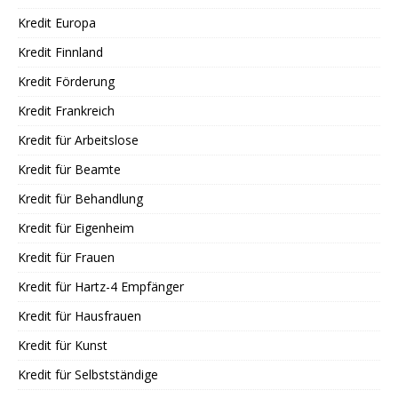
Kredit Europa
Kredit Finnland
Kredit Förderung
Kredit Frankreich
Kredit für Arbeitslose
Kredit für Beamte
Kredit für Behandlung
Kredit für Eigenheim
Kredit für Frauen
Kredit für Hartz-4 Empfänger
Kredit für Hausfrauen
Kredit für Kunst
Kredit für Selbstständige