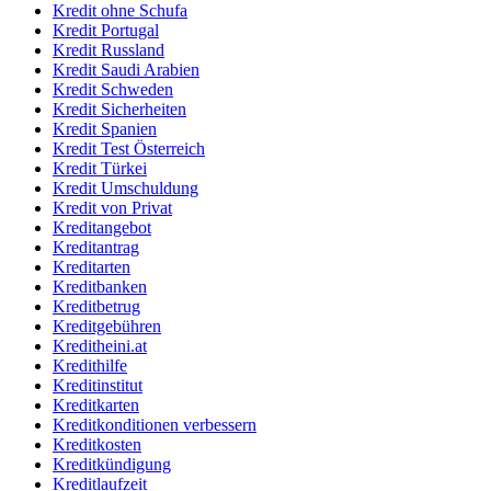
Kredit ohne Schufa
Kredit Portugal
Kredit Russland
Kredit Saudi Arabien
Kredit Schweden
Kredit Sicherheiten
Kredit Spanien
Kredit Test Österreich
Kredit Türkei
Kredit Umschuldung
Kredit von Privat
Kreditangebot
Kreditantrag
Kreditarten
Kreditbanken
Kreditbetrug
Kreditgebühren
Kreditheini.at
Kredithilfe
Kreditinstitut
Kreditkarten
Kreditkonditionen verbessern
Kreditkosten
Kreditkündigung
Kreditlaufzeit