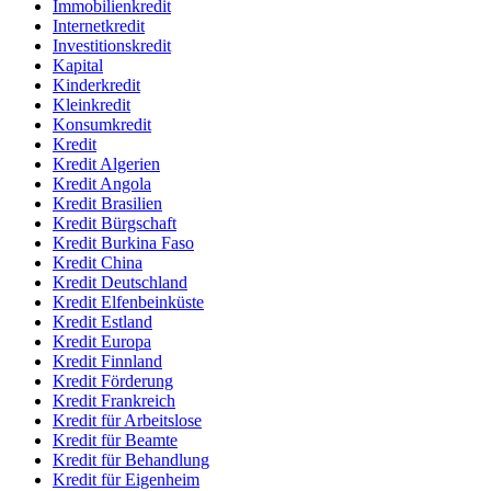
Immobilienkredit
Internetkredit
Investitionskredit
Kapital
Kinderkredit
Kleinkredit
Konsumkredit
Kredit
Kredit Algerien
Kredit Angola
Kredit Brasilien
Kredit Bürgschaft
Kredit Burkina Faso
Kredit China
Kredit Deutschland
Kredit Elfenbeinküste
Kredit Estland
Kredit Europa
Kredit Finnland
Kredit Förderung
Kredit Frankreich
Kredit für Arbeitslose
Kredit für Beamte
Kredit für Behandlung
Kredit für Eigenheim