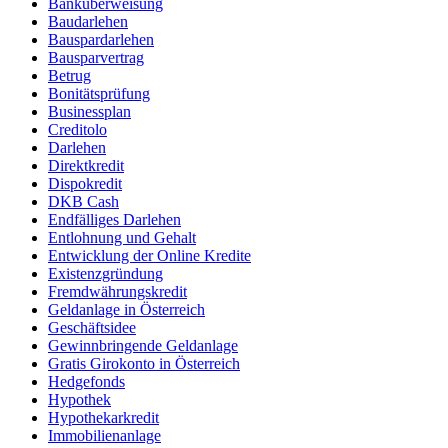
Banküberweisung
Baudarlehen
Bauspardarlehen
Bausparvertrag
Betrug
Bonitätsprüfung
Businessplan
Creditolo
Darlehen
Direktkredit
Dispokredit
DKB Cash
Endfälliges Darlehen
Entlohnung und Gehalt
Entwicklung der Online Kredite
Existenzgründung
Fremdwährungskredit
Geldanlage in Österreich
Geschäftsidee
Gewinnbringende Geldanlage
Gratis Girokonto in Österreich
Hedgefonds
Hypothek
Hypothekarkredit
Immobilienanlage