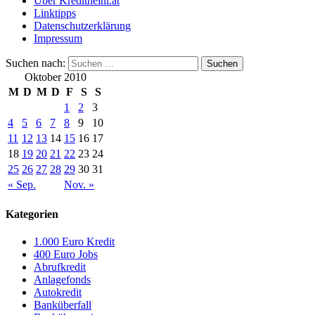
Über Kreditheini.at
Linktipps
Datenschutzerklärung
Impressum
Suchen nach:
Oktober 2010
M
D
M
D
F
S
S
1
2
3
4
5
6
7
8
9
10
11
12
13
14
15
16
17
18
19
20
21
22
23
24
25
26
27
28
29
30
31
« Sep.
Nov. »
Kategorien
1.000 Euro Kredit
400 Euro Jobs
Abrufkredit
Anlagefonds
Autokredit
Banküberfall