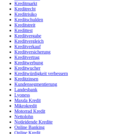
Kreditmarkt
Kreditrecht
Kreditrisiko
Kreditschulden
Kreditstreit
Kredittest
Kreditvergabe
Kreditvergleich
Kreditverkauf
Kreditversicherung
Kreditvertrag
Kreditwerbung
Kreditwucher
Kreditwürdigkeit verbessern
Kreditzinsen
Kundensegmentierung
Landesbank
Lyoness
Maxda Kredit
Mikrokredit
Motorrad Kredit
Nettolohn
Notleidende Kredite
Online Banking
Online Kredit