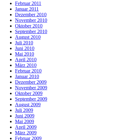
Februar 2011
Januar 2011
Dezember 2010
November 2010
Oktober 2010
September 2010
August 2010
Juli 2010
Juni 2010
Mai 2010
April 2010
März 2010
Februar 2010
Januar 2010
Dezember 2009
November 2009
Oktober 2009
September 2009
August 2009
Juli 2009
Juni 2009
Mai 2009
April 2009
März 2009
Februar 2009