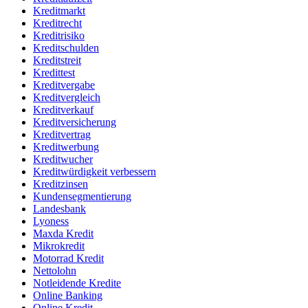
Kreditmarkt
Kreditrecht
Kreditrisiko
Kreditschulden
Kreditstreit
Kredittest
Kreditvergabe
Kreditvergleich
Kreditverkauf
Kreditversicherung
Kreditvertrag
Kreditwerbung
Kreditwucher
Kreditwürdigkeit verbessern
Kreditzinsen
Kundensegmentierung
Landesbank
Lyoness
Maxda Kredit
Mikrokredit
Motorrad Kredit
Nettolohn
Notleidende Kredite
Online Banking
Online Kredit