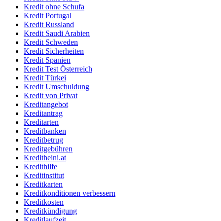
Kredit ohne Schufa
Kredit Portugal
Kredit Russland
Kredit Saudi Arabien
Kredit Schweden
Kredit Sicherheiten
Kredit Spanien
Kredit Test Österreich
Kredit Türkei
Kredit Umschuldung
Kredit von Privat
Kreditangebot
Kreditantrag
Kreditarten
Kreditbanken
Kreditbetrug
Kreditgebühren
Kreditheini.at
Kredithilfe
Kreditinstitut
Kreditkarten
Kreditkonditionen verbessern
Kreditkosten
Kreditkündigung
Kreditlaufzeit