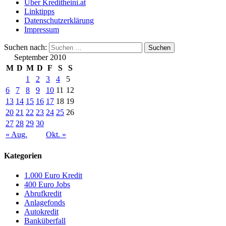
Über Kreditheini.at
Linktipps
Datenschutzerklärung
Impressum
Suchen nach:
September 2010
M
D
M
D
F
S
S
1
2
3
4
5
6
7
8
9
10
11
12
13
14
15
16
17
18
19
20
21
22
23
24
25
26
27
28
29
30
« Aug.
Okt. »
Kategorien
1.000 Euro Kredit
400 Euro Jobs
Abrufkredit
Anlagefonds
Autokredit
Banküberfall