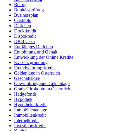
Betrug
Bonitätsprüfung
Businessplan
Creditolo
Darlehen
Direktkredit
Dispokredit
DKB Cash
Endfälliges Darlehen
Entlohnung und Gehalt
Entwicklung der Online Kredite
Existenzgründung
Fremdwährungskredit
Geldanlage in Österreich
Geschäftsidee
Gewinnbringende Geldanlage
Gratis Girokonto in Österreich
Hedgefonds
Hypothek
Hypothekarkredit
Immobilienanlage
Immobilienkredit
Internetkredit
Investitionskredit
Kapital