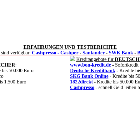
ERFAHRUNGEN UND TESTBERICHTE
 sind verfügbar:
Cashpresso
-
Cashper
-
Santander
-
SWK Bank
-
Kreditangebote für
DEUTSCH
ICHER
:
www.bon-kredit.de
- Sofortkredit
e bis 50.000 Euro
Deutsche Kreditbank
- Kredite b
ro
SKG Bank Online
- Kredite bis 5
bis 1.500 Euro
1822direkt
- Kredite bis 50.000 E
Cashpresso
- schnell Geld leihen 