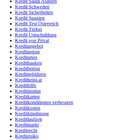
Kredit Saudi Arabien
Kredit Schweden
Kredit Sicherheiten
Kredit Spanien
Kredit Test Österreich
Kredit Türkei
Kredit Umschuldung
Kredit von Privat
Kreditangebot
Kreditantrag
Kreditarten
Kreditbanken
Kreditbetrug
Kreditgebühren
Kreditheini.at
Kredithilfe
Kreditinstitut
Kreditkarten
Kreditkonditionen verbessern
Kreditkosten
Kreditkündigung
Kreditlaufzeit
Kreditmarkt
Kreditrecht
Kreditrisiko