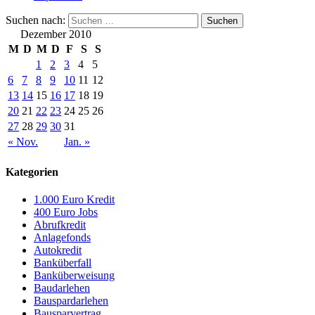
Suchen nach:
Dezember 2010
M
D
M
D
F
S
S
1
2
3
4
5
6
7
8
9
10
11
12
13
14
15
16
17
18
19
20
21
22
23
24
25
26
27
28
29
30
31
« Nov.
Jan. »
Kategorien
1.000 Euro Kredit
400 Euro Jobs
Abrufkredit
Anlagefonds
Autokredit
Banküberfall
Banküberweisung
Baudarlehen
Bauspardarlehen
Bausparvertrag