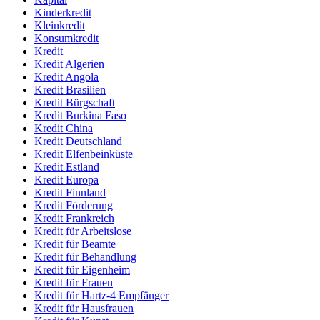
Kinderkredit
Kleinkredit
Konsumkredit
Kredit
Kredit Algerien
Kredit Angola
Kredit Brasilien
Kredit Bürgschaft
Kredit Burkina Faso
Kredit China
Kredit Deutschland
Kredit Elfenbeinküste
Kredit Estland
Kredit Europa
Kredit Finnland
Kredit Förderung
Kredit Frankreich
Kredit für Arbeitslose
Kredit für Beamte
Kredit für Behandlung
Kredit für Eigenheim
Kredit für Frauen
Kredit für Hartz-4 Empfänger
Kredit für Hausfrauen